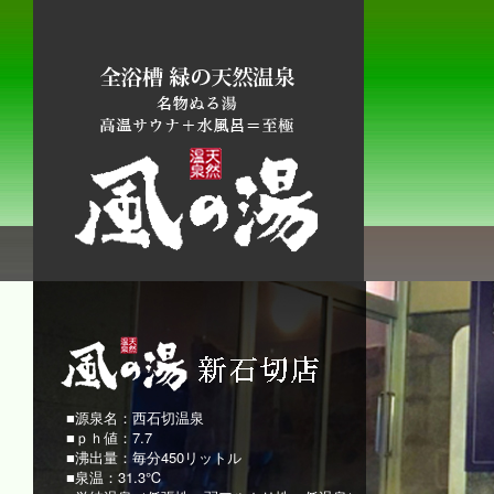
■源泉名：西石切温泉
■ｐｈ値：7.7
■沸出量：毎分450リットル
■泉温：31.3℃