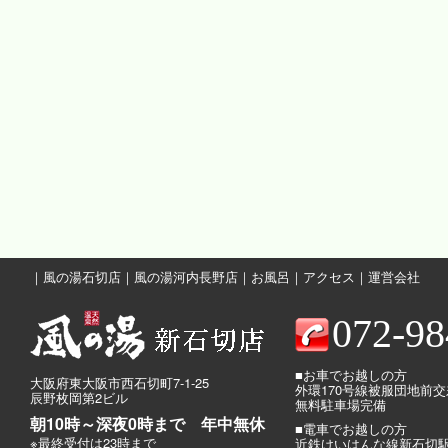
｜
風の湯石切店
｜
風の湯河内長野店
｜
お風呂
｜
アクセス
｜
運営会社
072-98
■お車でお越しの方
大阪府東大阪市西石切町7-1-25
外環170号線被服団地前
辰野枚岡第2ビル
無料駐車場完備
朝10時～深夜0時まで 年中無休
■電車でお越しの方
※最終受付は23時まで
近鉄けいはんな線新石切駅