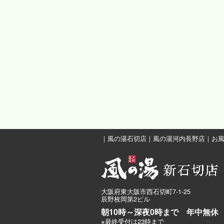
｜
風の湯石切店
｜
風の湯河内長野店
｜
お
大阪府東大阪市西石切町7-1-25
辰野枚岡第2ビル
朝10時～深夜0時まで 年中無休
※最終受付は23時まで