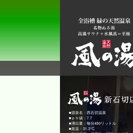
■源泉名：西石切温泉
■ｐｈ値：7.7
■沸出量：毎分450リットル
■泉温：31.3℃