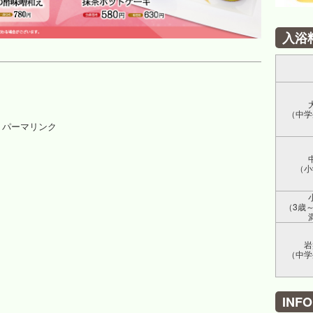
入浴
（中学
パーマリンク
（小
（3歳
岩
（中学
INF