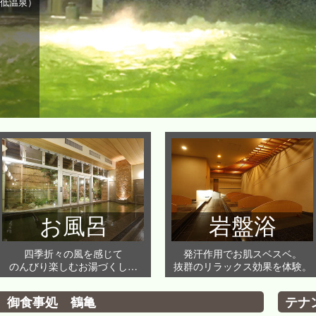
、低温泉）
お風呂
岩盤浴
四季折々の風を感じて
発汗作用でお肌スベスベ。
のんびり楽しむお湯づくし…
抜群のリラックス効果を体験。
場 御食事処 鶴亀
テナ