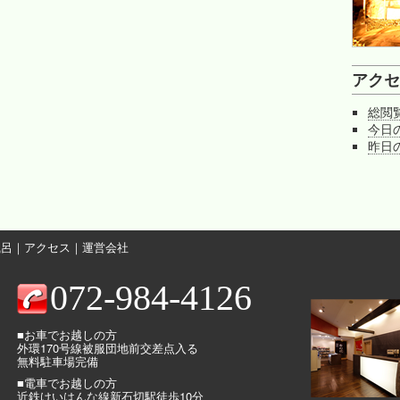
アクセ
総閲
今日
昨日
風呂
｜
アクセス
｜
運営会社
072-984-4126
■お車でお越しの方
外環170号線被服団地前交差点入る
無料駐車場完備
■電車でお越しの方
近鉄けいはんな線新石切駅徒歩10分