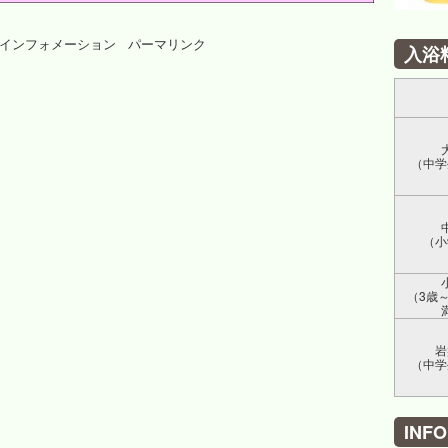
インフォメーション
パーマリンク
入浴
（中学
（小
（3歳
岩
（中学
INF