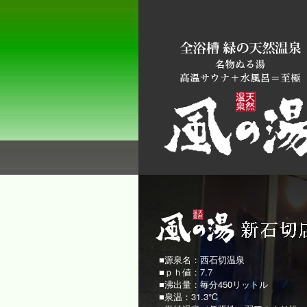
■源泉名：西石切温泉
■ｐｈ値：7.7
■沸出量：毎分450リットル
■泉温：31.3℃