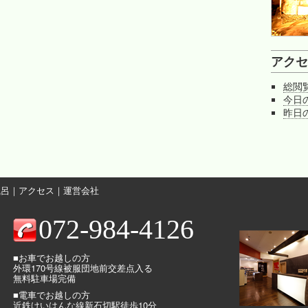
アクセ
総閲
今日
昨日
風呂
｜
アクセス
｜
運営会社
072-984-4126
■お車でお越しの方
外環170号線被服団地前交差点入る
無料駐車場完備
■電車でお越しの方
近鉄けいはんな線新石切駅徒歩10分