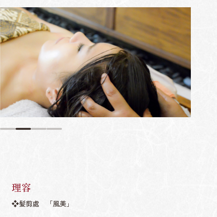
理容
髪剪處 「風美」