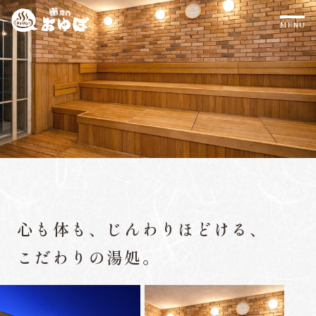
心地よい山風と緑に包まれる、
心も体も、じんわりほどける、
癒やしの天然温泉
こだわりの湯処。