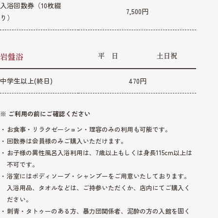
入浴回数券（10枚綴
7,500円
り）
岩盤浴
平 日
土日祝
中学生以上(終日)
470円
※ ご利用の前にご確認ください
お食事・リラクゼーション・理容のみの利用も可能です。
回数券は会員様のみご購入いただけます。
お子様の異性風呂入浴利用は、7歳以上もしくは身長115cm以上は
不可です。
浴室にはボディソープ・シャンプーをご用意いたしております。
入浴用品、タオルなどは、ご持参いただくか、店内にてご購入く
ださい。
刺青・タトゥーのある方、暴力団関係者、泥酔の方の入館を固く