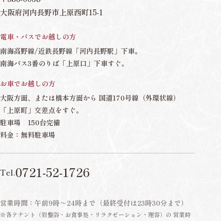
大阪府河内長野市上原西町15-1
電車・バスでお越しの方
南海高野線/近鉄長野線「河内長野駅」下車。
南海バス3番のりば「上原口」下車すぐ。
お車でお越しの方
大阪方面、または橋本方面から 国道170号線（外環状線）
「上原町」交差点をすぐ。
駐車場 150台完備
料金：無料駐車場
0721-52-1726
Tel.
営業時間：午前9時～24時まで（最終受付は23時30分まで）
※各テナント（岩盤浴・お食事処・リラクゼーション・理容）の 営業時